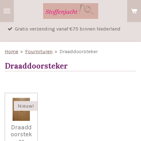
Ga
direct
naar
tis verzending vanaf €75 binnen Nederland
G
de
hoofdinhoud
Home
»
Fournituren
»
Draaddoorsteker
Draaddoorsteker
Nieuw!
Draadd
oorstek