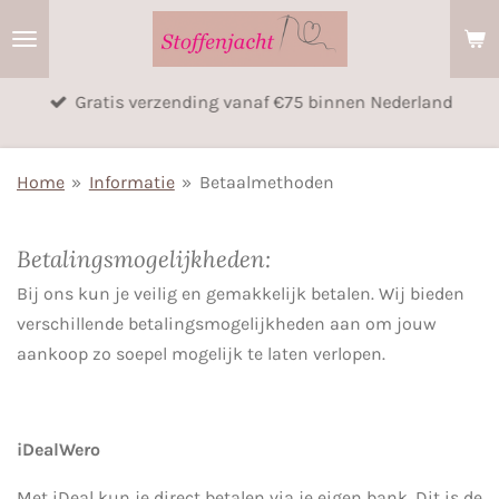
Ga
direct
naar
Gratis verzending vanaf €75 binnen Nederland
de
hoofdinhoud
Home
»
Informatie
»
Betaalmethoden
Betalingsmogelijkheden:
Bij ons kun je veilig en gemakkelijk betalen. Wij bieden
verschillende betalingsmogelijkheden aan om jouw
aankoop zo soepel mogelijk te laten verlopen.
iDealWero
Met iDeal kun je direct betalen via je eigen bank. Dit is de