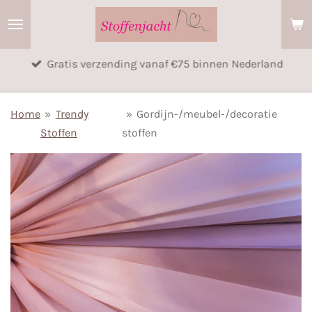
Ga
direct
naar
Gratis verzending vanaf €75 binnen Nederland
de
hoofdinhoud
Home
»
Trendy
»
Gordijn-/meubel-/decoratie
Stoffen
stoffen