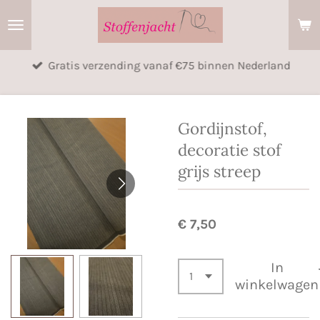
Ga
direct
naar
Gratis verzending vanaf €75 binnen Nederland
de
hoofdinhoud
Gordijnstof,
decoratie stof
grijs streep
€ 7,50
In
winkelwagen