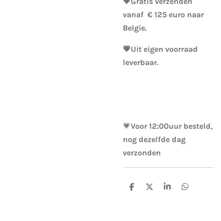
💗Gratis verzenden
vanaf € 125 euro naar
Belgie.
💗Uit eigen voorraad
leverbaar.
💗
Voor 12:00uur besteld,
nog dezelfde dag
verzonden
D
D
S
D
e
e
h
e
l
e
a
l
e
l
r
e
n
e
n