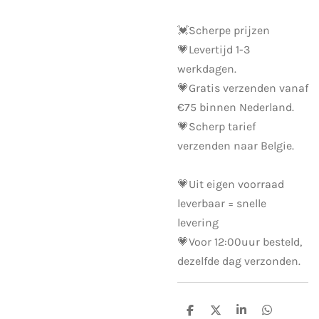
💓Scherpe prijzen
💗Levertijd 1-3
werkdagen.
💗Gratis verzenden vanaf
€75 binnen Nederland.
💗Scherp tarief
verzenden naar Belgie.
💗Uit eigen voorraad
leverbaar = snelle
levering
💗Voor 12:00uur besteld,
dezelfde dag verzonden.
D
D
S
D