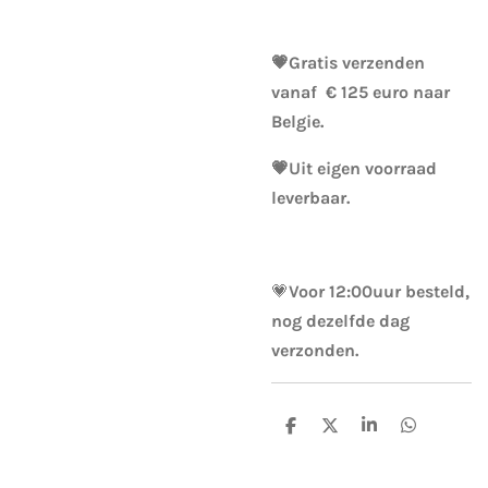
💗Gratis verzenden
vanaf € 125 euro naar
Belgie.
💗Uit eigen voorraad
leverbaar.
💗
Voor 12:00uur besteld,
nog dezelfde dag
verzonden.
D
D
S
D
e
e
h
e
l
e
a
l
e
l
r
e