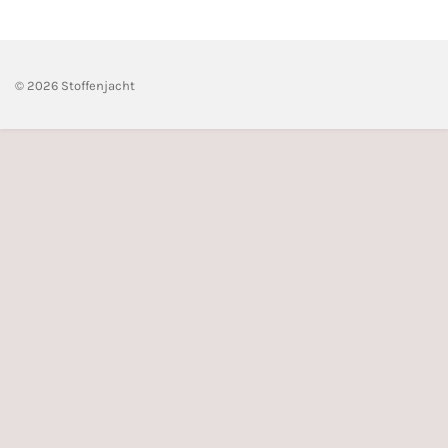
n
e
n
© 2026 Stoffenjacht