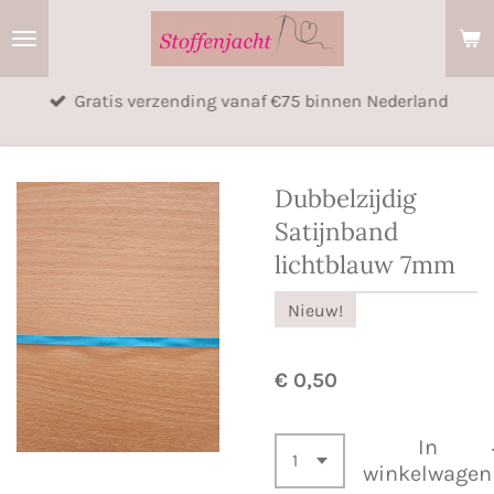
Ga
direct
naar
Gratis verzending vanaf €75 binnen Nederland
de
hoofdinhoud
Dubbelzijdig
Satijnband
lichtblauw 7mm
Nieuw!
€ 0,50
In
winkelwagen