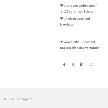
💗Gratis verzenden vanaf
€ 125 euro naar Belgie.
💗Uit eigen voorraad
leverbaar.
💗
Voor 12:00uur besteld,
nog dezelfde dag verzonden
D
D
S
D
e
e
h
e
l
e
a
l
e
l
r
e
n
e
n
© 2026 Stoffenjacht