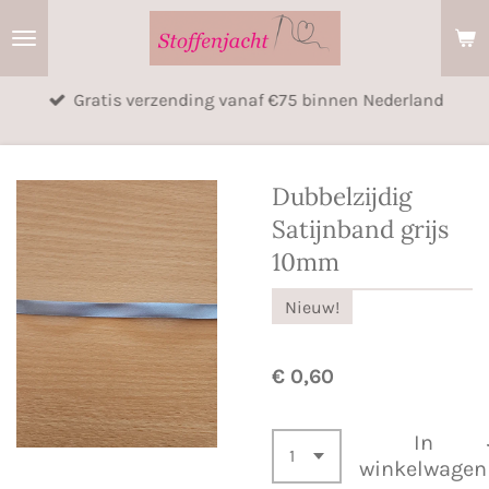
Ga
direct
naar
Gratis verzending vanaf €75 binnen Nederland
de
hoofdinhoud
Dubbelzijdig
Satijnband grijs
10mm
Nieuw!
€ 0,60
In
winkelwagen