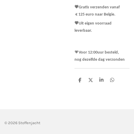
💗Gratis verzenden vanaf
€ 125 euro naar Belgie.
💗Uit eigen voorraad
leverbaar.
💗
Voor 12:00uur besteld,
nog dezelfde dag verzonden
D
D
S
D
e
e
h
e
l
e
a
l
e
l
r
e
n
e
n
© 2026 Stoffenjacht