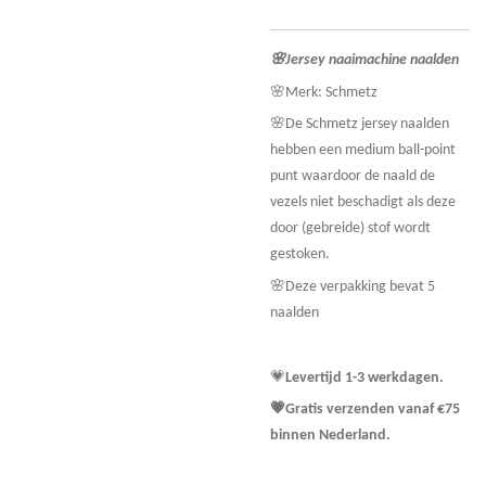
🌸Jersey naaimachine naalden
🌸Merk: Schmetz
🌸
De Schmetz jersey naalden
hebben een medium ball-point
punt waardoor de naald de
vezels niet beschadigt als deze
door (gebreide) stof wordt
gestoken.
🌸Deze verpakking bevat 5
naalden
💗
Levertijd 1-3 werkdagen.
💗Gratis verzenden vanaf €75
binnen Nederland.