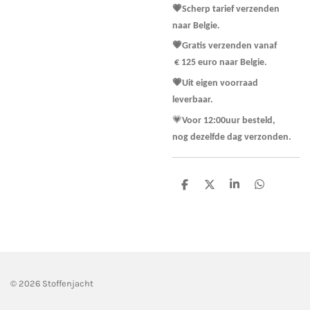
💗Scherp tarief verzenden
naar Belgie.
💗Gratis verzenden vanaf
€ 125 euro naar Belgie.
💗Uit eigen voorraad
leverbaar.
💗
Voor 12:00uur besteld,
nog dezelfde dag verzonden.
D
D
S
D
e
e
h
e
l
e
a
l
e
l
r
e
n
e
n
© 2026 Stoffenjacht