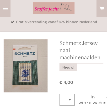
Ga
direct
naar
Gratis verzending vanaf €75 binnen Nederland
de
hoofdinhoud
Schmetz Jersey
naai
machinenaalden
Nieuw!
€ 4,00
In
winkelwagen