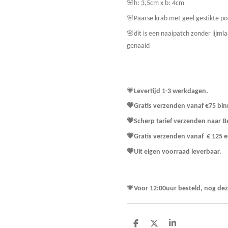
🌸h: 3,5cm x b: 4cm
🌸Paarse krab met geel gestikte po
🌸dit is een naaipatch zonder lijml
genaaid
💗
Levertijd 1-3 werkdagen.
💗Gratis verzenden vanaf €75 bi
💗Scherp tarief verzenden 
💗Gratis verzenden vanaf € 125 e
💗Uit eigen voorraad leverbaar.
💗
Voor 12:00uur besteld, nog de
D
D
S