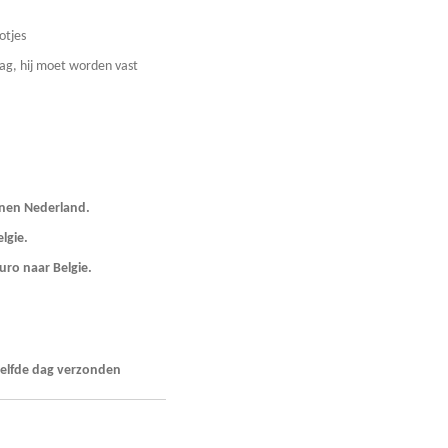
otjes
aag, hij moet worden vast
nnen Nederland.
naar Belgie.
uro naar Belgie.
zelfde dag verzonden