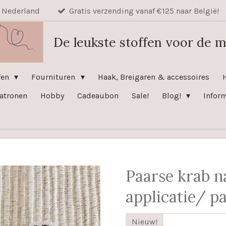
n Nederland
Gratis verzending vanaf €125 naar België!
De leukste stoffen voor de m
fen
Fournituren
Haak, Breigaren & accessoires
atronen
Hobby
Cadeaubon
Sale!
Blog!
Infor
Paarse krab n
applicatie/ p
Nieuw!