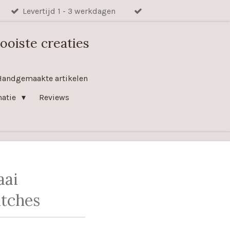
Levertijd 1 - 3 werkdagen
ooiste creaties
Handgemaakte artikelen
matie
Reviews
aai
atches