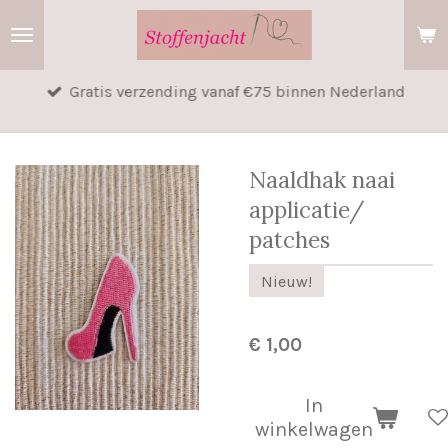
Ga
direct
naar
Gratis verzending vanaf €75 binnen Nederland
de
hoofdinhoud
Naaldhak naai
applicatie/
patches
Nieuw!
€ 1,00
In
winkelwagen