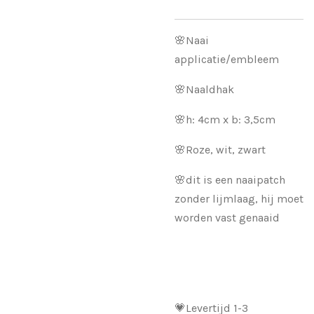
🌸Naai
applicatie/embleem
🌸Naaldhak
🌸h: 4cm x b: 3,5cm
🌸Roze, wit, zwart
🌸dit is een naaipatch
zonder lijmlaag, hij moet
worden vast genaaid
💗Levertijd 1-3