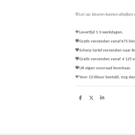
🌸
Let op: kleuren kunnen afwijken
💗
Levertijd 1-3 werkdagen.
💗Gratis verzenden vanaf €75 bi
💗Scherp tarief verzenden n
💗Gratis verzenden vanaf € 125 e
💗Uit eigen voorraad leverbaar.
💗
Voor 12:00uur besteld, nog de
D
D
S
e
e
h
l
e
a
e
l
r
n
e