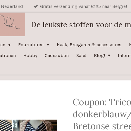
n Nederland
Gratis verzending vanaf €125 naar België!
De leukste stoffen voor de m
fen
Fournituren
Haak, Breigaren & accessoires
atronen
Hobby
Cadeaubon
Sale!
Blog!
Infor
Coupon: Trico
donkerblauw
Bretonse stre