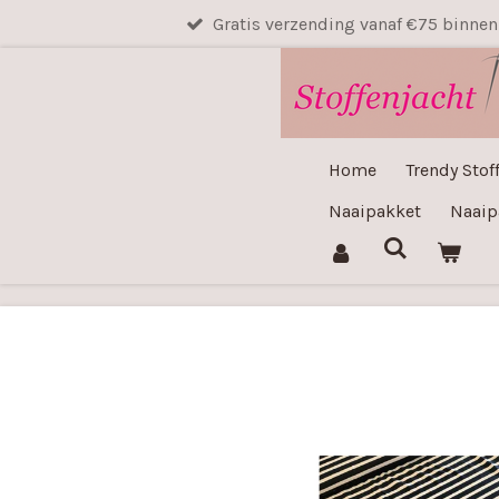
Gratis verzending vanaf €75 binne
Ga
direct
naar
de
hoofdinhoud
Home
Trendy Stof
Naaipakket
Naaip