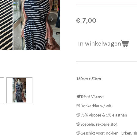
€ 7,00
In winkelwagen
160cm x 53cm
🌸
Tricot Viscose
🌸Donkerblauw/ wit
🌸95% Viscose & 5% elasthan
🌸Soepele, rekbare stof.
🌸Geschikt voor: Rokken, jurken, sh