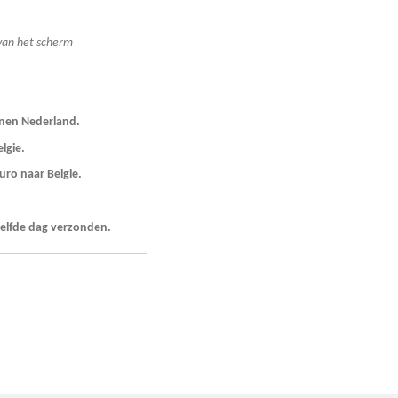
 van het scherm
nnen Nederland.
aar Belgie.
uro naar Belgie.
zelfde dag verzonden.