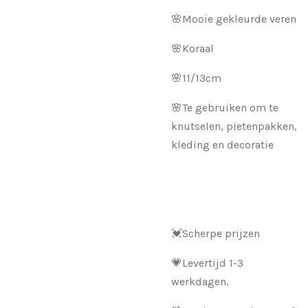
🌸Mooie gekleurde veren
🌸Koraal
🌸11/13cm
🌸Te gebruiken om te
knutselen, pietenpakken,
kleding en decoratie
💓Scherpe prijzen
💗Levertijd 1-3
werkdagen.