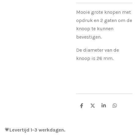
Mooie grote knopen met
opdruk en 2 gaten om de
knoop te kunnen
bevestigen.
De diameter van de
knoop is 26 mm.
D
D
S
D
e
e
h
e
l
e
a
l
e
l
r
e
n
e
n
💗
Levertijd 1-3 werkdagen.