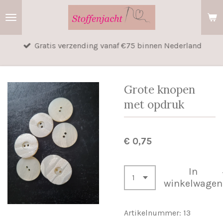
Ga
direct
naar
Gratis verzending vanaf €75 binnen Nederland
de
hoofdinhoud
Grote knopen
met opdruk
€ 0,75
In
winkelwagen
Artikelnummer:
13