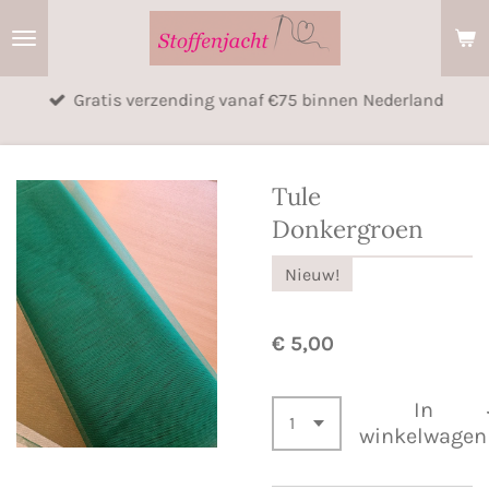
Ga
direct
naar
Gratis verzending vanaf €75 binnen Nederland
de
hoofdinhoud
Tule
Donkergroen
Nieuw!
€ 5,00
In
winkelwagen