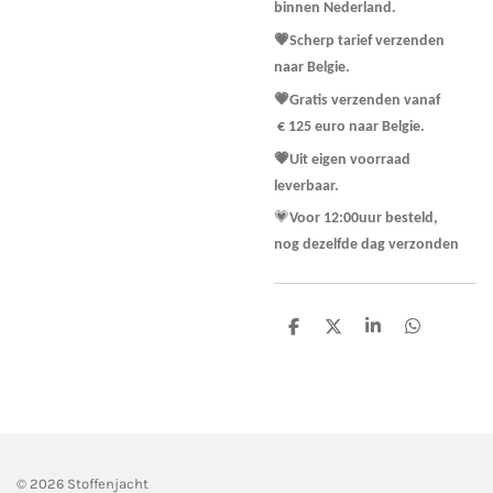
binnen Nederland.
💗Scherp tarief verzenden
naar Belgie.
💗Gratis verzenden vanaf
€ 125 euro naar Belgie.
💗Uit eigen voorraad
leverbaar.
💗
Voor 12:00uur besteld,
nog dezelfde dag verzonden
D
D
S
D
e
e
h
e
l
e
a
l
e
l
r
e
n
e
n
© 2026 Stoffenjacht