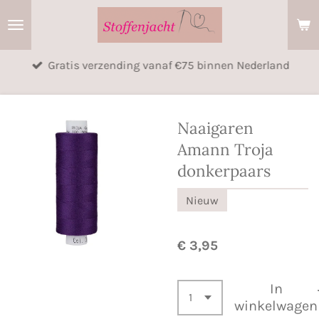
Ga
direct
naar
Gratis verzending vanaf €75 binnen Nederland
de
hoofdinhoud
Naaigaren
Amann Troja
donkerpaars
Nieuw
€ 3,95
In
winkelwagen