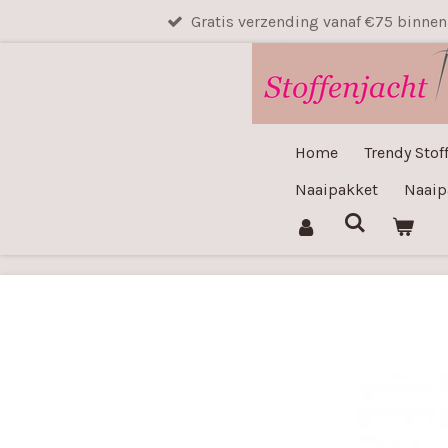
Gratis verzending vanaf €75 binne
Ga
direct
naar
de
hoofdinhoud
Home
Trendy Stof
Naaipakket
Naaip