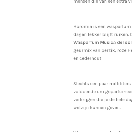
mensen die van een extra vl
Horomia is een wasparfum d
dagen lekker blijft ruiken. 
Wasparfum Musica del so
geurmix van perzik, roze H
en cederhout.
Slechts een paar milliliter
voldoende om geparfumeer
verkrijgen die je de hele d
welzijn kunnen geven.