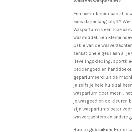
Waarom wasparfum?
Een heerlijk geur aan al je
eens dagenlang blijft? Wie w
Wasparfum is een luxe aanv
wasmiddel. Een kleine hoev
bakje van de wasverzachter
sensationele geur aan al je
lievelingskleding, sportkled
beddengoed en handdoeken
geparfumeerd uit de machin
ja zelfs je hele huis zal hee
wasparfum doet meer…. het 
je wasgoed en de kleuren b
zijn wasparfums beter voor
wasverzachters en andere 
Hoe te gebruiken:
Horomia