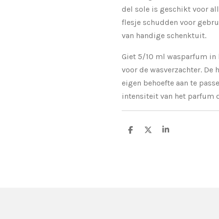
del sole is geschikt voor al
flesje schudden voor gebrui
van handige schenktuit.
Giet 5/10 ml wasparfum in
voor de wasverzachter. De h
eigen behoefte aan te passe
intensiteit van het parfum d
D
D
S
e
e
h
l
e
a
e
l
r
n
e