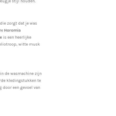
eugje stijl houden.
ie zorgt dat je was
De
Horomia
le
is een heerlijke
eliotroop, witte musk
s in de wasmachine zijn
de kledingstukken te
ag door een gevoel van